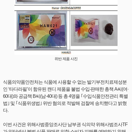
위반 제품 사진
식품의약품안전처는 식품에 사용할 수 없는 발기부전치료제성분
인 ‘타다라필’이 함유된 캔디 제품을 불법 수입‧판매한 총책 A씨(여·
60대)와 공급책 B씨(남·40대) 등 총 4명을 ｢수입식품안전관리 특별
법｣ 및 ｢식품위생법｣ 위반 혐의로 적발해 검찰에 송치했다고 밝혔
다.
이번 사건은 위해사범중앙조사단 남부권 식의약 위해사범조사TF
가 인터넷상 불법 식품 판매로 인한 소비자 피해를 예방하기 위해