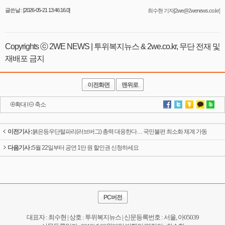
글쓴날 : [2026-05-21 13:46:16.0]
최수현 기자[2we@2wenews.co.kr]
Copyrights ⓒ 2WE NEWS | 투위복지뉴스 & 2we.co.kr, 무단 전재 및
재배포 금지
이전화면
맨위로
확대
l
축소
이전기사 :
붉은등우단털파리(러브버그) 총력 대응한다… 국민불편 최소화 체계 가동
다음기사 :
5월 22일부터 공연 1만 원 할인권 신청하세요
PC버전
대표자 : 최수현 | 상호 : 투위복지뉴스 | 신문등록번호 : 서울, 아05039