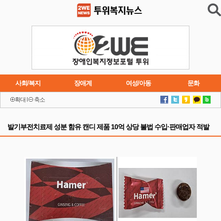
사회/복지
장애계
여성/아동
문화
확대
l
축소
이슈
트렌드
주요행사
연재소설
발기부전치료제 성분 함유 캔디 제품 10억 상당 불법 수입·판매업자 적발