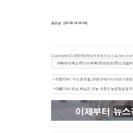
Copyrights ⓒ 2WE NEWS | 투위복지뉴스 & 2we.co
확대
l
축소
l
기사목록
l
프린트
l
스크랩하
이전기사 :
“수도권 전철, 15분 안에 다시 타면 기본운
다음기사 :
전남, 해남군, 귀농·귀촌인 농업창업 및