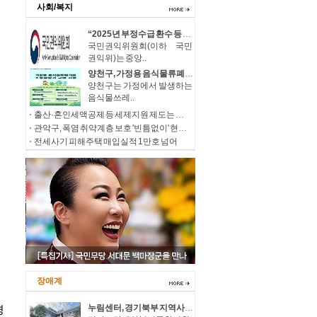
사회/복지
“2025년 부정수급 환수 등 제재 처분, 총 1,796억 원!” 역대 최대규모 부과
국민권익위원회(이하 국민
권익위)는 중앙..
양천구, 가정용 음식물류폐기물 소형감량기 구매비 지원…100가구 추가 모집
양천구는 가정에서 발생하는
음식물쓰레..
출산·혼인세액공제 등 세제지원 제도는 종료되는 것이 아니라 재정(예산)지원으로 방식이 변경됩니다.
관악구, 폭염 취약계층 보호 '빈틈없이' 현장 살피고 지원 넓힌다
전세사기 피해주택 매입실적 1만호 넘어
장애계
누림센터, 경기북부 지역사회 장애인복지 발전을 위한 장애인 당사자 중심의 민·관 거버넌스 구축