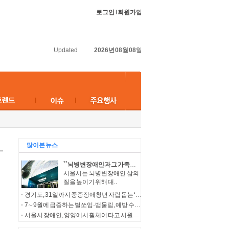
로그인
l
회원가입
Updated
2026년 08월 08일
많이본 뉴스
``뇌병변장애인과 그 가족들의 보다 나은 삶을 위해``…서울시, 다양한 복지서비스 지원
서울시는 뇌병변장애인 삶의
질을 높이기 위해 대..
경기도, 31일까지 중증장애청년 자립 돕는 ‘누림통장’ 모집
7∼9월에 급증하는 벌쏘임·뱀물림, 예방 수칙 준수 필요
서울시 장애인, 양양에서 휠체어 타고 시원한 여름바다 만끽