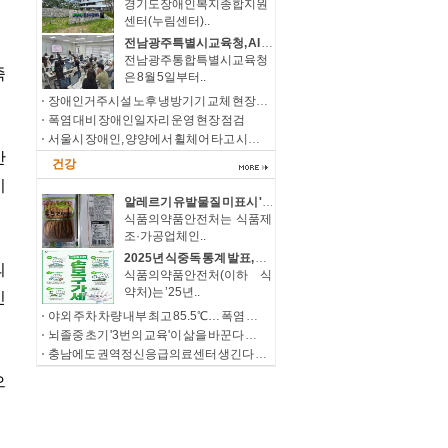
경기도장애인복지종합지원
센터(누림센터)..
전남광주특별시교육청, AI 활용 '장애 학생 진로·직업교육' 강화
전남광주통합특별시교육청
은 8월 5일부터..
장애인거주시설 노후 냉방기기 교체 현장점검
폭염 대비 장애인일자리 운영 현장 점검
서울시 장애인, 양양에서 휠체어 타고 시원한 여름바다 만끽
건강
알레르기 유발물질 미표시 '과자' 회수 조치
식품의약품안전처는 식품제
조·가공업체인..
2025년 식중독 통계 발표, 살모넬라 지속 증가에 따른 예방 당부
식품의약품안전처(이하 식
약처)는 ’25년..
야외 주차 차량 내부 최고 85.5℃… 폭염 속 온열질환·차량 방치사고 주의
뇌졸중 초기 '3번의 교육'이 삶을 바꾼다 우울감 낮추고 삶의 질, 직장 복귀율 높여
충남에도 권역정신응급의료센터 생긴다 정신응급환자 치료 접근성 확대